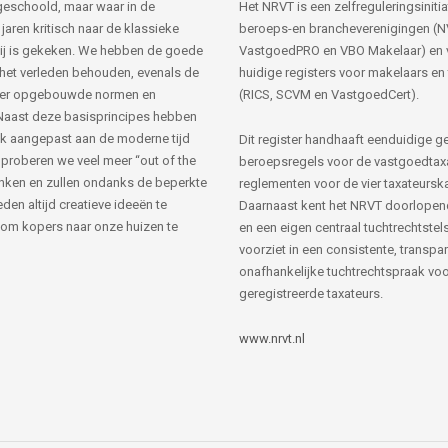
s geschoold, maar waar in de
Het NRVT is een zelfreguleringsinitia
jaren kritisch naar de klassieke
beroeps-en brancheverenigingen (
ij is gekeken. We hebben de goede
VastgoedPRO en VBO Makelaar) en 
 het verleden behouden, evenals de
huidige registers voor makelaars en
her opgebouwde normen en
(RICS, SCVM en VastgoedCert).
Naast deze basisprincipes hebben
k aangepast aan de moderne tijd
Dit register handhaaft eenduidige g
 proberen we veel meer “out of the
beroepsregels voor de vastgoedtax
nken en zullen ondanks de beperkte
reglementen voor de vier taxateursk
den altijd creatieve ideeën te
Daarnaast kent het NRVT doorlopen
om kopers naar onze huizen te
en een eigen centraal tuchtrechtstels
voorziet in een consistente, transpa
onafhankelijke tuchtrechtspraak voor
geregistreerde taxateurs.
www.nrvt.nl