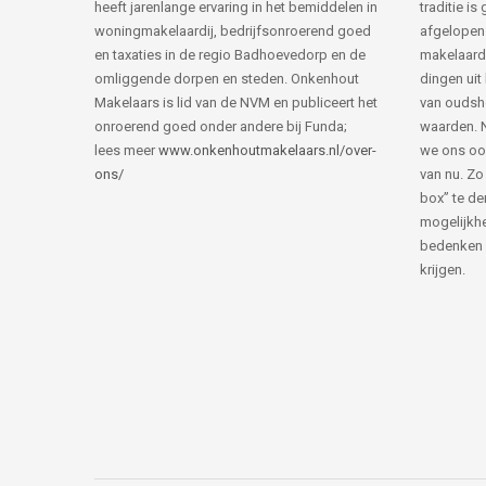
heeft jarenlange ervaring in het bemiddelen in
traditie i
woningmakelaardij, bedrijfsonroerend goed
afgelopen 
en taxaties in de regio Badhoevedorp en de
makelaard
omliggende dorpen en steden. Onkenhout
dingen uit
Makelaars is lid van de NVM en publiceert het
van ouds
onroerend goed onder andere bij Funda;
waarden. 
lees meer
www.onkenhoutmakelaars.nl/over-
we ons oo
ons/
van nu. Zo
box” te de
mogelijkhe
bedenken 
krijgen.