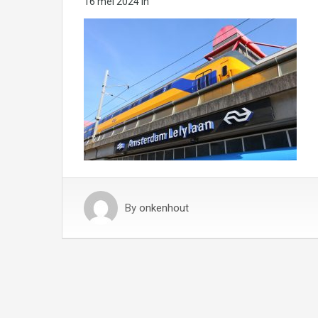
16 mei 2024
in
By
onkenhout