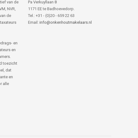
tief van de
Pa Verkuyllaan 8
NVM, NVR,
1171 EE te Badhoevedorp.
van de
Tel.: +31 - (0)20 - 659 22 63
 taxateurs
Email:
info@onkenhoutmakelaars.nl
edrags- en
ateurs en
amers.
d toezicht
el, dat
rante en
 alle