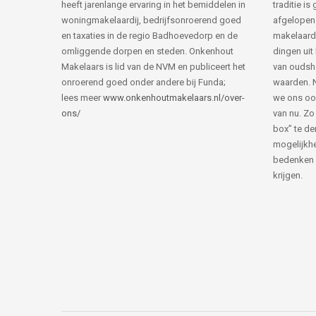
heeft jarenlange ervaring in het bemiddelen in
traditie i
woningmakelaardij, bedrijfsonroerend goed
afgelopen 
en taxaties in de regio Badhoevedorp en de
makelaard
omliggende dorpen en steden. Onkenhout
dingen uit
Makelaars is lid van de NVM en publiceert het
van ouds
onroerend goed onder andere bij Funda;
waarden. 
lees meer
www.onkenhoutmakelaars.nl/over-
we ons oo
ons/
van nu. Zo
box” te de
mogelijkhe
bedenken 
krijgen.