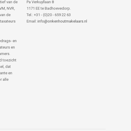
tief van de
Pa Verkuyllaan 8
NVM, NVR,
1171 EE te Badhoevedorp.
van de
Tel.: +31 - (0)20 - 659 22 63
 taxateurs
Email:
info@onkenhoutmakelaars.nl
edrags- en
ateurs en
amers.
d toezicht
el, dat
rante en
 alle