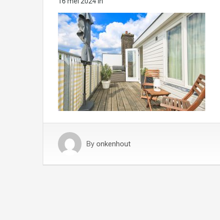
16 mei 2024
in
By
onkenhout