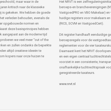
s geschoold, maar waar in de
Het NRVT is een zelfreguleringsinitia
jaren kritisch naar de klassieke
beroeps-en brancheverenigingen (
ij is gekeken. We hebben de goede
VastgoedPRO en VBO Makelaar) en 
 het verleden behouden, evenals de
huidige registers voor makelaars en
her opgebouwde normen en
(RICS, SCVM en VastgoedCert).
Naast deze basisprincipes hebben
k aangepast aan de moderne tijd
Dit register handhaaft eenduidige g
 proberen we veel meer “out of the
beroepsregels voor de vastgoedtax
nken en zullen ondanks de beperkte
reglementen voor de vier taxateursk
den altijd creatieve ideeën te
Daarnaast kent het NRVT doorlopen
om kopers naar onze huizen te
en een eigen centraal tuchtrechtstels
voorziet in een consistente, transpa
onafhankelijke tuchtrechtspraak voor
geregistreerde taxateurs.
www.nrvt.nl