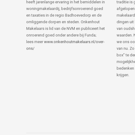
heeft jarenlange ervaring in het bemiddelen in
traditie i
woningmakelaardij, bedrijfsonroerend goed
afgelopen 
en taxaties in de regio Badhoevedorp en de
makelaard
omliggende dorpen en steden. Onkenhout
dingen uit
Makelaars is lid van de NVM en publiceert het
van ouds
onroerend goed onder andere bij Funda;
waarden. 
lees meer
www.onkenhoutmakelaars.nl/over-
we ons oo
ons/
van nu. Zo
box” te de
mogelijkhe
bedenken 
krijgen.