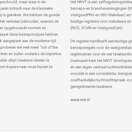
s geschoold, maar waar in de
Het NRVT is een zelfreguleringsinitia
jaren kritisch naar de klassieke
beroeps-en brancheverenigingen (
ij is gekeken. We hebben de goede
VastgoedPRO en VBO Makelaar) en 
 het verleden behouden, evenals de
huidige registers voor makelaars en
her opgebouwde normen en
(RICS, SCVM en VastgoedCert).
Naast deze basisprincipes hebben
k aangepast aan de moderne tijd
Dit register handhaaft eenduidige g
 proberen we veel meer “out of the
beroepsregels voor de vastgoedtax
nken en zullen ondanks de beperkte
reglementen voor de vier taxateursk
den altijd creatieve ideeën te
Daarnaast kent het NRVT doorlopen
om kopers naar onze huizen te
en een eigen centraal tuchtrechtstels
voorziet in een consistente, transpa
onafhankelijke tuchtrechtspraak voor
geregistreerde taxateurs.
www.nrvt.nl