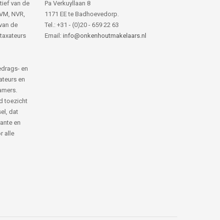
tief van de
Pa Verkuyllaan 8
NVM, NVR,
1171 EE te Badhoevedorp.
van de
Tel.: +31 - (0)20 - 659 22 63
 taxateurs
Email:
info@onkenhoutmakelaars.nl
edrags- en
ateurs en
amers.
d toezicht
el, dat
rante en
 alle