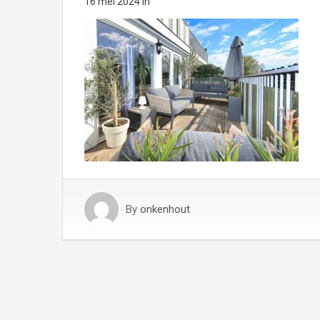
16 mei 2024
in
By
onkenhout