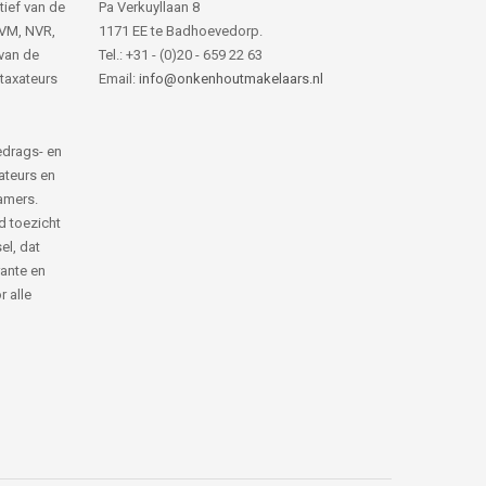
tief van de
Pa Verkuyllaan 8
NVM, NVR,
1171 EE te Badhoevedorp.
van de
Tel.: +31 - (0)20 - 659 22 63
 taxateurs
Email:
info@onkenhoutmakelaars.nl
edrags- en
ateurs en
amers.
d toezicht
el, dat
rante en
 alle