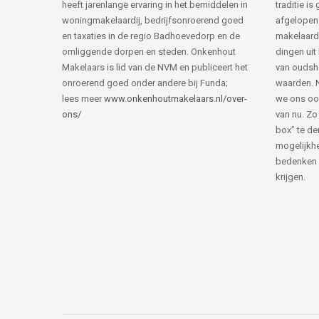
heeft jarenlange ervaring in het bemiddelen in
traditie i
woningmakelaardij, bedrijfsonroerend goed
afgelopen 
en taxaties in de regio Badhoevedorp en de
makelaard
omliggende dorpen en steden. Onkenhout
dingen uit
Makelaars is lid van de NVM en publiceert het
van ouds
onroerend goed onder andere bij Funda;
waarden. 
lees meer
www.onkenhoutmakelaars.nl/over-
we ons oo
ons/
van nu. Zo
box” te de
mogelijkhe
bedenken 
krijgen.