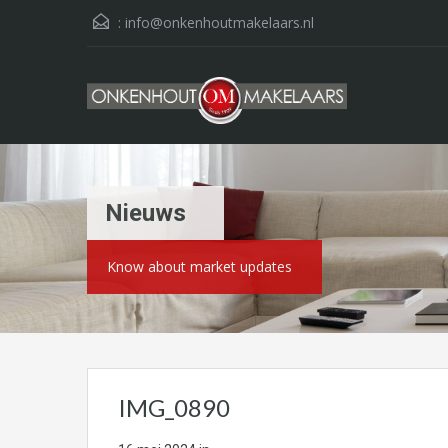
:
info@onkenhoutmakelaars.nl
Nieuws
Know about market updates
IMG_0890