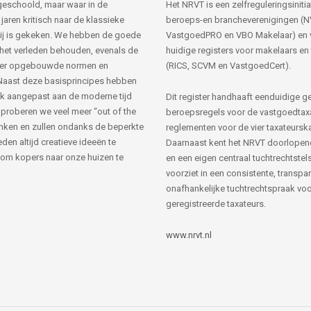
s geschoold, maar waar in de
Het NRVT is een zelfreguleringsinitia
jaren kritisch naar de klassieke
beroeps-en brancheverenigingen (
ij is gekeken. We hebben de goede
VastgoedPRO en VBO Makelaar) en 
 het verleden behouden, evenals de
huidige registers voor makelaars en
her opgebouwde normen en
(RICS, SCVM en VastgoedCert).
Naast deze basisprincipes hebben
k aangepast aan de moderne tijd
Dit register handhaaft eenduidige g
 proberen we veel meer “out of the
beroepsregels voor de vastgoedtax
nken en zullen ondanks de beperkte
reglementen voor de vier taxateursk
den altijd creatieve ideeën te
Daarnaast kent het NRVT doorlopen
om kopers naar onze huizen te
en een eigen centraal tuchtrechtstels
voorziet in een consistente, transpa
onafhankelijke tuchtrechtspraak voor
geregistreerde taxateurs.
www.nrvt.nl