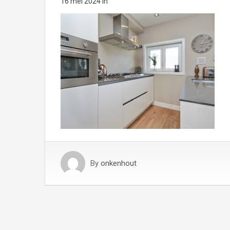
16 mei 2024
in
By
onkenhout