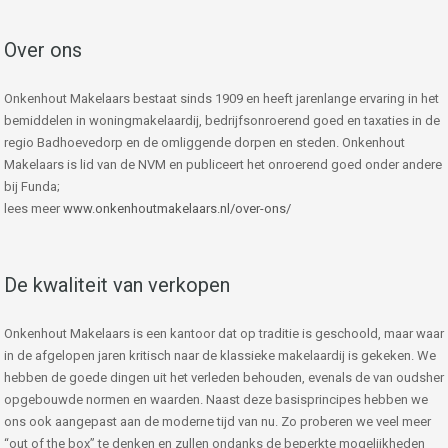
Over ons
Onkenhout Makelaars bestaat sinds 1909 en heeft jarenlange ervaring in het
bemiddelen in woningmakelaardij, bedrijfsonroerend goed en taxaties in de
regio Badhoevedorp en de omliggende dorpen en steden. Onkenhout
Makelaars is lid van de NVM en publiceert het onroerend goed onder andere
bij Funda;
lees meer
www.onkenhoutmakelaars.nl/over-ons/
De kwaliteit van verkopen
Onkenhout Makelaars is een kantoor dat op traditie is geschoold, maar waar
in de afgelopen jaren kritisch naar de klassieke makelaardij is gekeken. We
hebben de goede dingen uit het verleden behouden, evenals de van oudsher
opgebouwde normen en waarden. Naast deze basisprincipes hebben we
ons ook aangepast aan de moderne tijd van nu. Zo proberen we veel meer
“out of the box” te denken en zullen ondanks de beperkte mogelijkheden