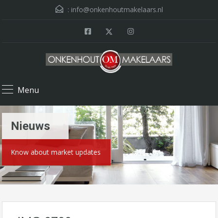
:
info@onkenhoutmakelaars.nl
Menu
Nieuws
Know about market updates