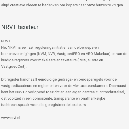
altijd creatieve ideeën te bedenken om kopers naar onze huizen te krijgen.
NRVT taxateur
NRVT
Het NRVT is een zelfreguleringsinitiatief van de beroeps-en
brancheverenigingen (NVM, NVR, VastgoedPRO en VBO Makelaar) en van de
huidige registers voor makelaars en taxateurs (RICS, SCVM en
VastgoedCert).
Dit register handhaaft eenduidige gedrags- en beroepsregels voor de
vastgoedtaxateurs en reglementen voor de vier taxateurskamers. Daarnaast
kent het NRVT doorlopend toezicht en een eigen centraal tuchtrechtstelsel,
dat voorziet in een consistente, transparante en onafhankelijke
tuchtrechtspraak voor alle geregistreerde taxateurs.
www.nrvt.nl