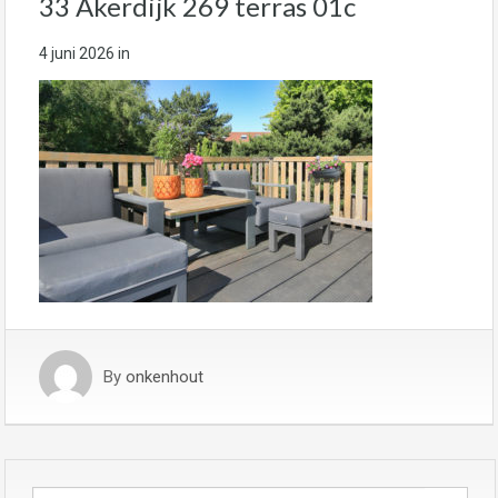
33 Akerdijk 269 terras 01c
4 juni 2026
in
By
onkenhout