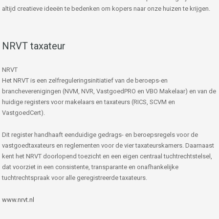
altijd creatieve ideeën te bedenken om kopers naar onze huizen te krijgen.
NRVT taxateur
NRVT
Het NRVT is een zelfreguleringsinitiatief van de beroeps-en
brancheverenigingen (NVM, NVR, VastgoedPRO en VBO Makelaar) en van de
huidige registers voor makelaars en taxateurs (RICS, SCVM en
VastgoedCert).
Dit register handhaaft eenduidige gedrags- en beroepsregels voor de
vastgoedtaxateurs en reglementen voor de vier taxateurskamers. Daarnaast
kent het NRVT doorlopend toezicht en een eigen centraal tuchtrechtstelsel,
dat voorziet in een consistente, transparante en onafhankelijke
tuchtrechtspraak voor alle geregistreerde taxateurs.
www.nrvt.nl