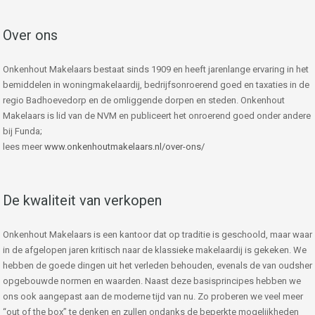
Over ons
Onkenhout Makelaars bestaat sinds 1909 en heeft jarenlange ervaring in het
bemiddelen in woningmakelaardij, bedrijfsonroerend goed en taxaties in de
regio Badhoevedorp en de omliggende dorpen en steden. Onkenhout
Makelaars is lid van de NVM en publiceert het onroerend goed onder andere
bij Funda;
lees meer
www.onkenhoutmakelaars.nl/over-ons/
De kwaliteit van verkopen
Onkenhout Makelaars is een kantoor dat op traditie is geschoold, maar waar
in de afgelopen jaren kritisch naar de klassieke makelaardij is gekeken. We
hebben de goede dingen uit het verleden behouden, evenals de van oudsher
opgebouwde normen en waarden. Naast deze basisprincipes hebben we
ons ook aangepast aan de moderne tijd van nu. Zo proberen we veel meer
“out of the box” te denken en zullen ondanks de beperkte mogelijkheden