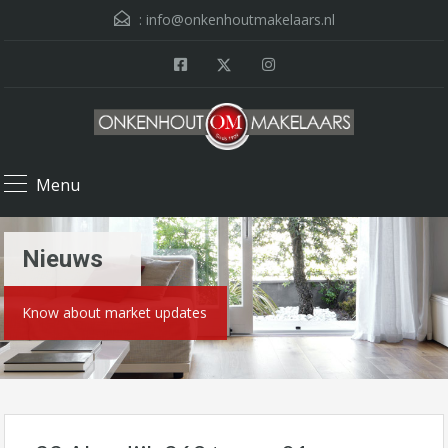
:
info@onkenhoutmakelaars.nl
Menu
Nieuws
Know about market updates