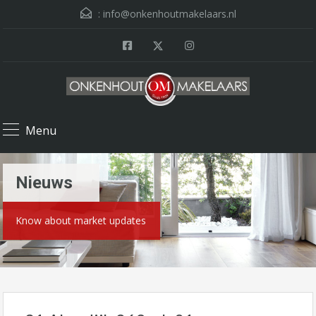
:
info@onkenhoutmakelaars.nl
Menu
Nieuws
Know about market updates