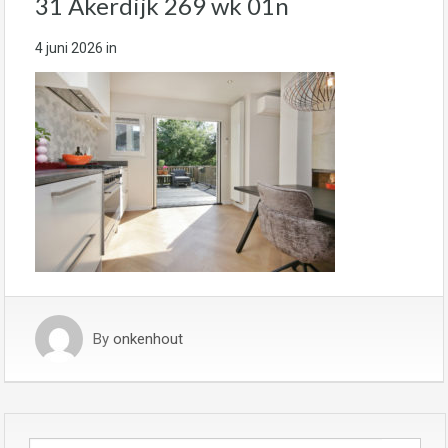
31 Akerdijk 269 wk 01n
4 juni 2026
in
By
onkenhout