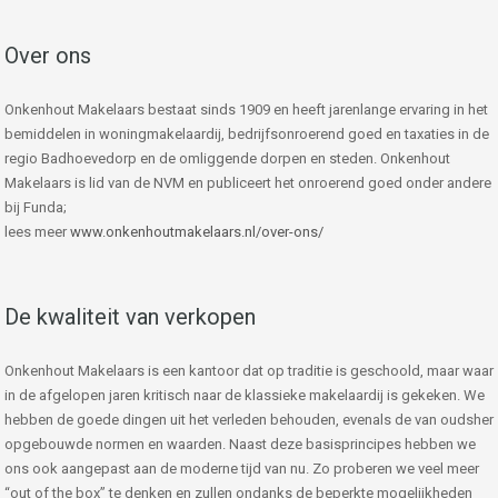
Over ons
Onkenhout Makelaars bestaat sinds 1909 en heeft jarenlange ervaring in het
bemiddelen in woningmakelaardij, bedrijfsonroerend goed en taxaties in de
regio Badhoevedorp en de omliggende dorpen en steden. Onkenhout
Makelaars is lid van de NVM en publiceert het onroerend goed onder andere
bij Funda;
lees meer
www.onkenhoutmakelaars.nl/over-ons/
De kwaliteit van verkopen
Onkenhout Makelaars is een kantoor dat op traditie is geschoold, maar waar
in de afgelopen jaren kritisch naar de klassieke makelaardij is gekeken. We
hebben de goede dingen uit het verleden behouden, evenals de van oudsher
opgebouwde normen en waarden. Naast deze basisprincipes hebben we
ons ook aangepast aan de moderne tijd van nu. Zo proberen we veel meer
“out of the box” te denken en zullen ondanks de beperkte mogelijkheden