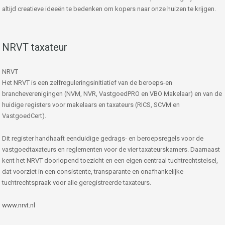
altijd creatieve ideeën te bedenken om kopers naar onze huizen te krijgen.
NRVT taxateur
NRVT
Het NRVT is een zelfreguleringsinitiatief van de beroeps-en
brancheverenigingen (NVM, NVR, VastgoedPRO en VBO Makelaar) en van de
huidige registers voor makelaars en taxateurs (RICS, SCVM en
VastgoedCert).
Dit register handhaaft eenduidige gedrags- en beroepsregels voor de
vastgoedtaxateurs en reglementen voor de vier taxateurskamers. Daarnaast
kent het NRVT doorlopend toezicht en een eigen centraal tuchtrechtstelsel,
dat voorziet in een consistente, transparante en onafhankelijke
tuchtrechtspraak voor alle geregistreerde taxateurs.
www.nrvt.nl