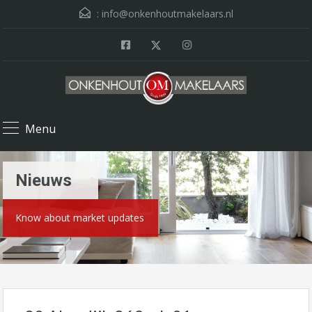
:
info@onkenhoutmakelaars.nl
Menu
Nieuws
Know about market updates