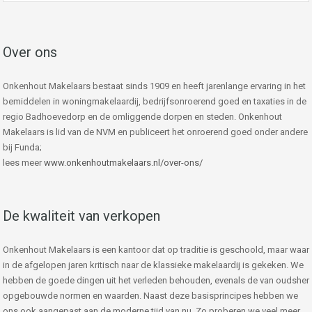
Over ons
Onkenhout Makelaars bestaat sinds 1909 en heeft jarenlange ervaring in het
bemiddelen in woningmakelaardij, bedrijfsonroerend goed en taxaties in de
regio Badhoevedorp en de omliggende dorpen en steden. Onkenhout
Makelaars is lid van de NVM en publiceert het onroerend goed onder andere
bij Funda;
lees meer
www.onkenhoutmakelaars.nl/over-ons/
De kwaliteit van verkopen
Onkenhout Makelaars is een kantoor dat op traditie is geschoold, maar waar
in de afgelopen jaren kritisch naar de klassieke makelaardij is gekeken. We
hebben de goede dingen uit het verleden behouden, evenals de van oudsher
opgebouwde normen en waarden. Naast deze basisprincipes hebben we
ons ook aangepast aan de moderne tijd van nu. Zo proberen we veel meer