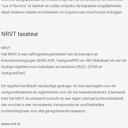
“out of the box” te denken en zullen ondanks de beperkte mogelijkheden
altijd creatieve ideeën te bedenken om kopers naar onze huizen te krijgen.
NRVT taxateur
NRVT
Het NRVT is een zelfreguleringsinitiatief van de beroeps-en
brancheverenigingen (NVM, NVR, VastgoedPRO en VBO Makelaar) en van de
huidige registers voor makelaars en taxateurs (RICS, SCVM en
VastgoedCert).
Dit register handhaaft eenduidige gedrags- en beroepsregels voor de
vastgoedtaxateurs en reglementen voor de vier taxateurskamers. Daarnaast
kent het NRVT doorlopend toezicht en een eigen centraal tuchtrechtstelsel,
dat voorziet in een consistente, transparante en onafhankelijke
tuchtrechtspraak voor alle geregistreerde taxateurs.
www.nrvt.nl