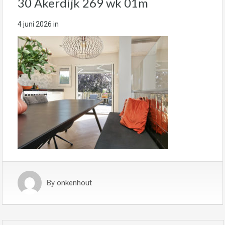
30 Akerdijk 269 wk 01m
4 juni 2026
in
By
onkenhout