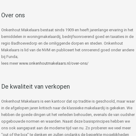
Over ons
Onkenhout Makelaars bestaat sinds 1909 en heeft jarenlange ervaring in het
bemiddelen in woningmakelaardij, bedrijfsonroerend goed en taxaties in de
regio Badhoevedorp en de omliggende dorpen en steden. Onkenhout
Makelaars is lid van de NVM en publiceert het onroerend goed onder andere
bij Funda;
lees meer
www.onkenhoutmakelaars.nl/over-ons/
De kwaliteit van verkopen
Onkenhout Makelaars is een kantoor dat op traditie is geschoold, maar waar
in de afgelopen jaren kritisch naar de klassieke makelaardij is gekeken. We
hebben de goede dingen uit het verleden behouden, evenals de van oudsher
opgebouwde normen en waarden. Naast deze basisprincipes hebben we
ons ook aangepast aan de moderne tijd van nu. Zo proberen we veel meer
“out of the box” te denken en zullen ondanks de beperkte mogelijkheden