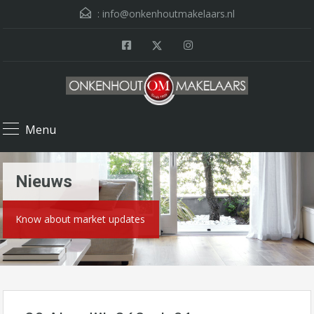
:
info@onkenhoutmakelaars.nl
Menu
Nieuws
Know about market updates