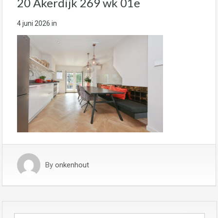
20 Akerdijk 269 wk 01e
4 juni 2026
in
By
onkenhout