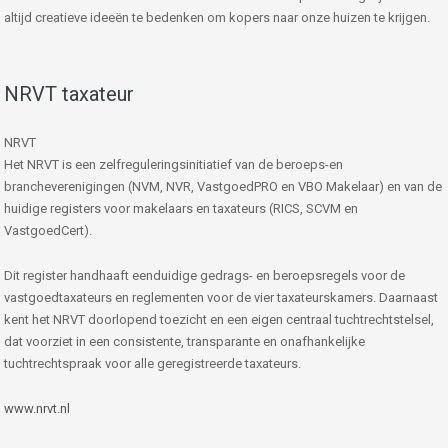
altijd creatieve ideeën te bedenken om kopers naar onze huizen te krijgen.
NRVT taxateur
NRVT
Het NRVT is een zelfreguleringsinitiatief van de beroeps-en
brancheverenigingen (NVM, NVR, VastgoedPRO en VBO Makelaar) en van de
huidige registers voor makelaars en taxateurs (RICS, SCVM en
VastgoedCert).
Dit register handhaaft eenduidige gedrags- en beroepsregels voor de
vastgoedtaxateurs en reglementen voor de vier taxateurskamers. Daarnaast
kent het NRVT doorlopend toezicht en een eigen centraal tuchtrechtstelsel,
dat voorziet in een consistente, transparante en onafhankelijke
tuchtrechtspraak voor alle geregistreerde taxateurs.
www.nrvt.nl